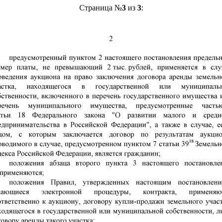
Страница №
3
из
3
: