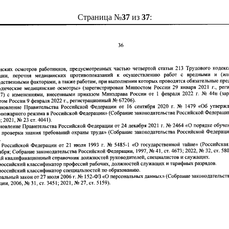
Страница №
37
из
37
: