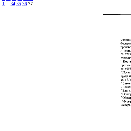
1
...
34
35
36
37