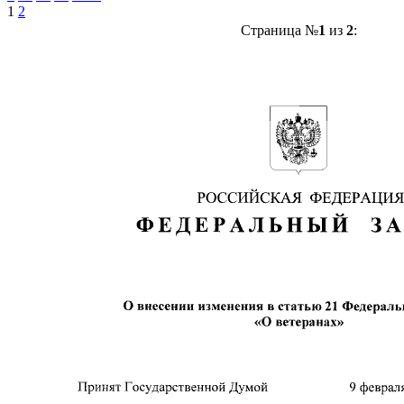
1
2
Страница №
1
из
2
: