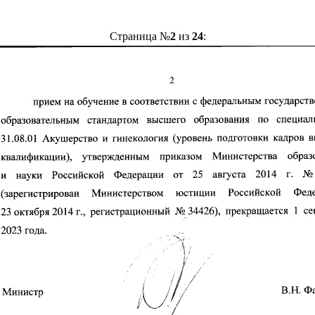
Страница №
2
из
24
: