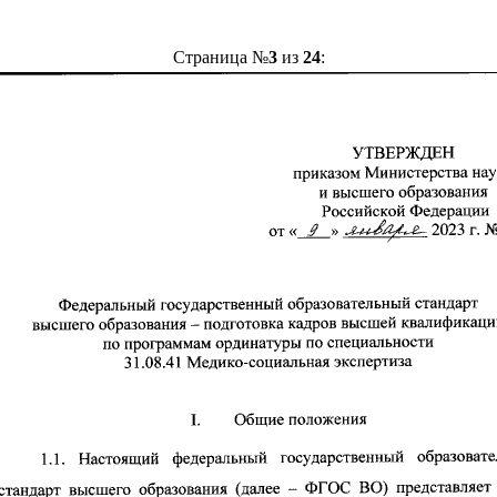
Страница №
3
из
24
: