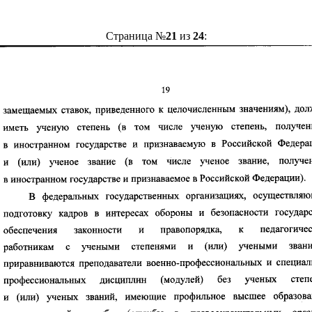
Страница №
21
из
24
: