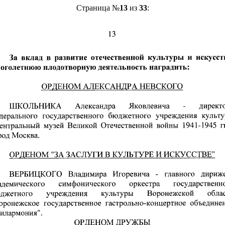
Страница №
13
из
33
: