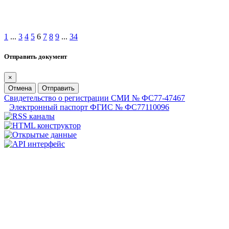
1
...
3
4
5
6
7
8
9
...
34
Отправить документ
×
Отмена
Отправить
Свидетельство о регистрации СМИ № ФС77-47467
Электронный паспорт ФГИС № ФС77110096