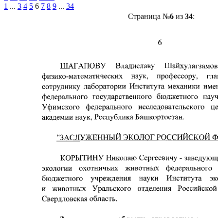
1
...
3
4
5
6
7
8
9
...
34
Страница №
6
из
34
: