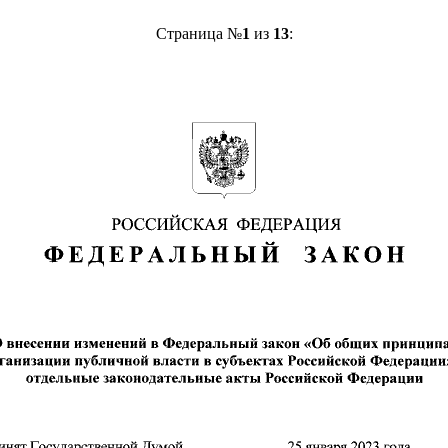
Страница №
1
из
13
: