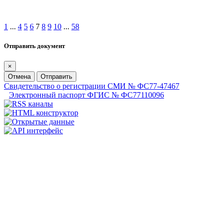
1
...
4
5
6
7
8
9
10
...
58
Отправить документ
×
Отмена
Отправить
Свидетельство о регистрации СМИ № ФС77-47467
Электронный паспорт ФГИС № ФС77110096