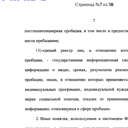
Страница №
7
из
58
: