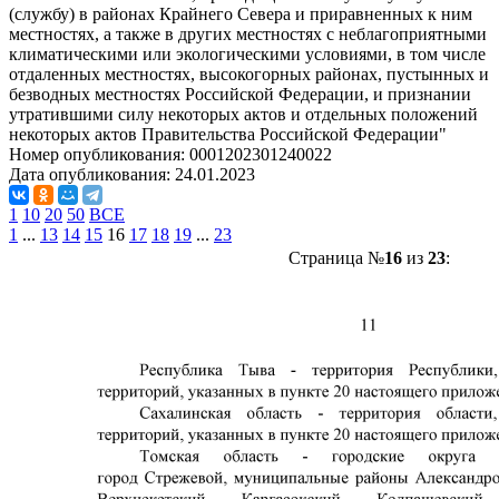
(службу) в районах Крайнего Севера и приравненных к ним
местностях, а также в других местностях с неблагоприятными
климатическими или экологическими условиями, в том числе
отдаленных местностях, высокогорных районах, пустынных и
безводных местностях Российской Федерации, и признании
утратившими силу некоторых актов и отдельных положений
некоторых актов Правительства Российской Федерации"
Номер опубликования:
0001202301240022
Дата опубликования:
24.01.2023
1
10
20
50
ВСЕ
1
...
13
14
15
16
17
18
19
...
23
Страница №
16
из
23
: