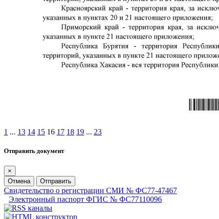
1
...
13
14
15
16
17
18
19
...
23
Отправить документ
×
Отмена
Отправить
Свидетельство о регистрации СМИ № ФС77-47467
Электронный паспорт ФГИС № ФС77110096