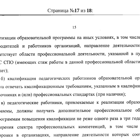
Страница №
17
из
18
: