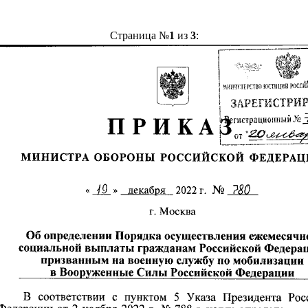
Страница №
1
из
3
: