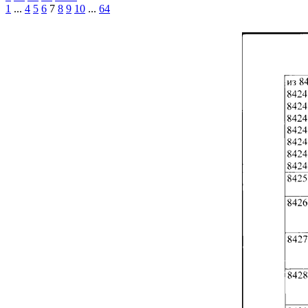
1
...
4
5
6
7
8
9
10
...
64