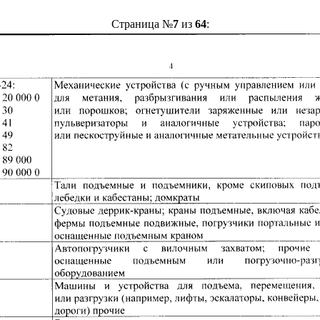
Страница №
7
из
64
: