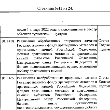
Страница №
13
из
24
: