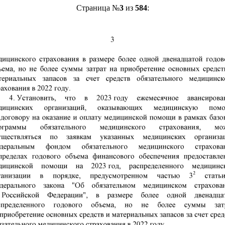
Страница №
3
из
584
: