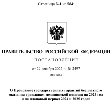
Страница №
1
из
584
: