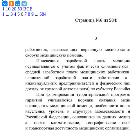
1
10
20
50
ВСЕ
1
...
3
4
5
6
7
8
9
...
584
Страница №
6
из
584
: