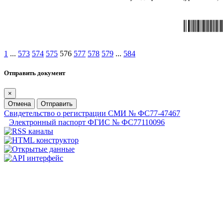
1
...
573
574
575
576
577
578
579
...
584
Отправить документ
×
Отмена
Отправить
Свидетельство о регистрации СМИ № ФС77-47467
Электронный паспорт ФГИС № ФС77110096