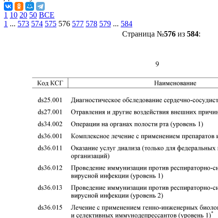
1
10
20
50
ВСЕ
1
...
573
574
575
576
577
578
579
...
584
Страница №
576
из
584
: