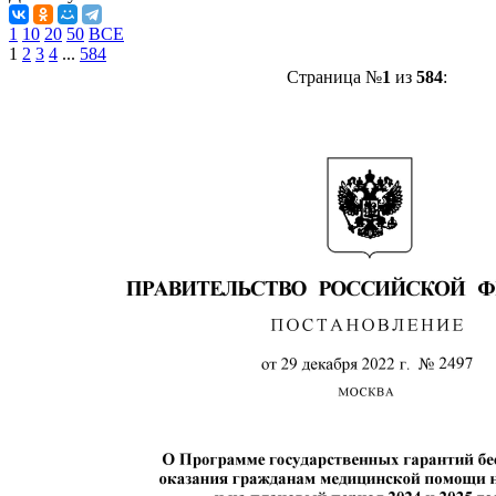
1
10
20
50
ВСЕ
1
2
3
4
...
584
Страница №
1
из
584
: