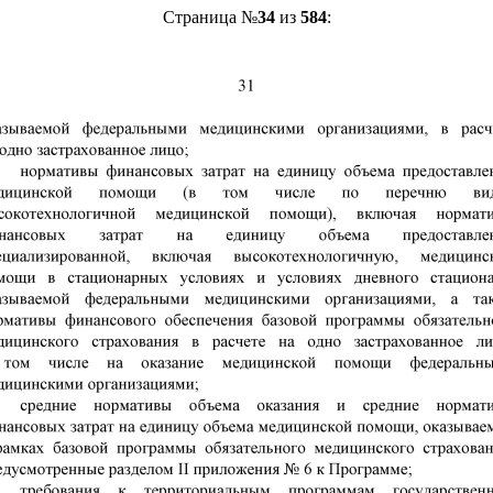
Страница №
34
из
584
: