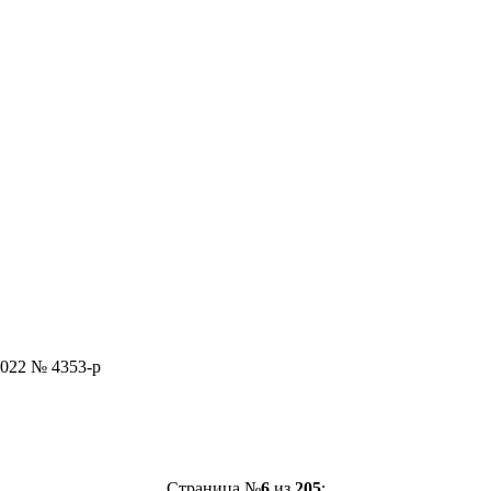
2022 № 4353-р
Страница №
6
из
205
: