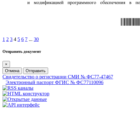
1
2
3
4
5
6
7
...
30
Отправить документ
×
Отмена
Отправить
Свидетельство о регистрации СМИ № ФС77-47467
Электронный паспорт ФГИС № ФС77110096