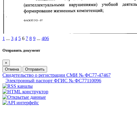
1
...
3
4
5
6
7
8
9
...
406
Отправить документ
×
Отмена
Отправить
Свидетельство о регистрации СМИ № ФС77-47467
Электронный паспорт ФГИС № ФС77110096