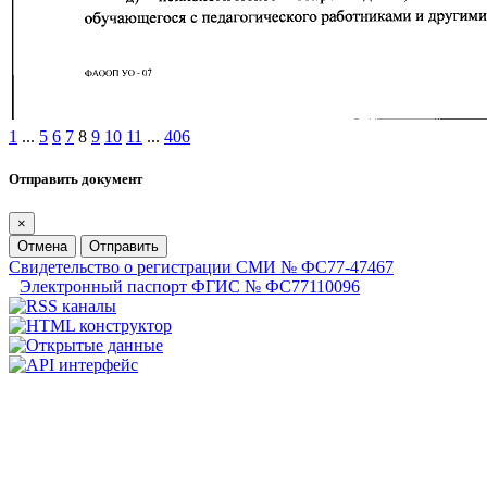
1
...
5
6
7
8
9
10
11
...
406
Отправить документ
×
Отмена
Отправить
Свидетельство о регистрации СМИ № ФС77-47467
Электронный паспорт ФГИС № ФС77110096