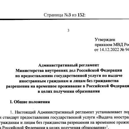
Страница №
3
из
152
: