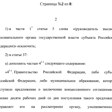
Страница №
2
из
8
: