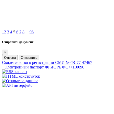
1
2
3
4
5
6
7
8
...
96
Отправить документ
×
Отмена
Отправить
Свидетельство о регистрации СМИ № ФС77-47467
Электронный паспорт ФГИС № ФС77110096