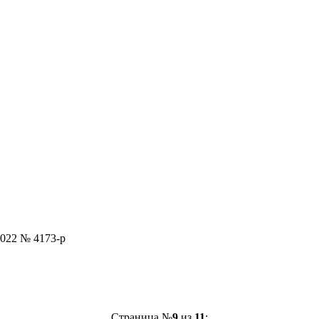
2022 № 4173-р
Страница №
9
из
11
: