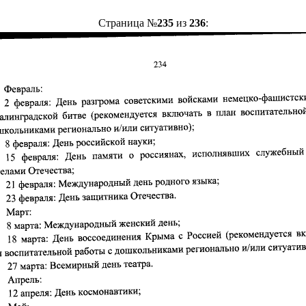
Страница №
235
из
236
: