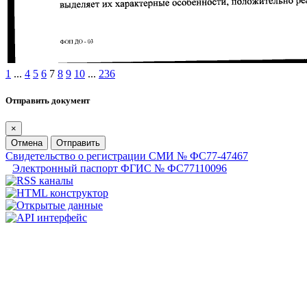
1
...
4
5
6
7
8
9
10
...
236
Отправить документ
×
Отмена
Отправить
Свидетельство о регистрации СМИ № ФС77-47467
Электронный паспорт ФГИС № ФС77110096