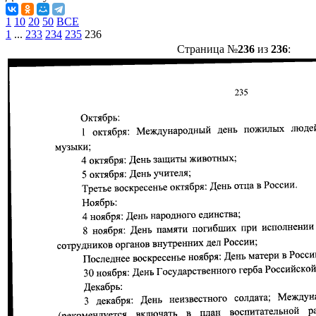
1
10
20
50
ВСЕ
1
...
233
234
235
236
Страница №
236
из
236
: