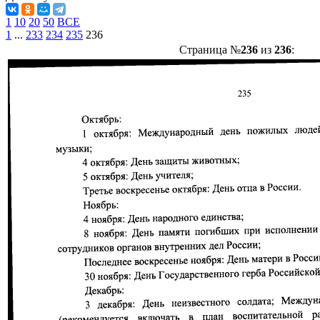
1
10
20
50
ВСЕ
1
...
233
234
235
236
Страница №
236
из
236
: