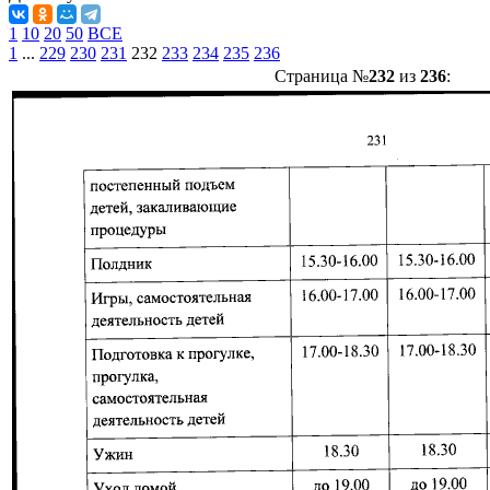
1
10
20
50
ВСЕ
1
...
229
230
231
232
233
234
235
236
Страница №
232
из
236
: