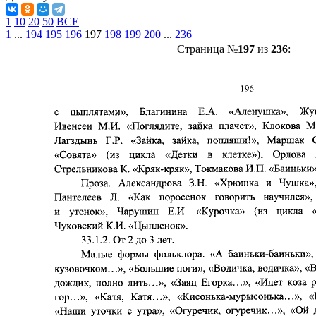
1
10
20
50
ВСЕ
1
...
194
195
196
197
198
199
200
...
236
Страница №
197
из
236
: