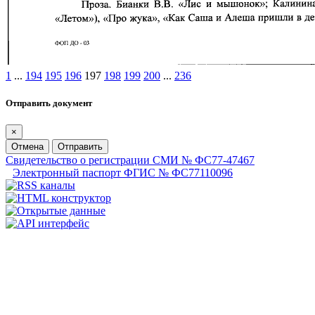
1
...
194
195
196
197
198
199
200
...
236
Отправить документ
×
Отмена
Отправить
Свидетельство о регистрации СМИ № ФС77-47467
Электронный паспорт ФГИС № ФС77110096