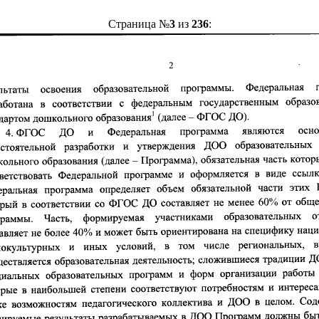
Страница №
3
из
236
: