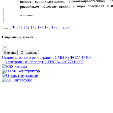
1
...
170
171
172
173
174
175
176
...
236
Отправить документ
×
Отмена
Отправить
Свидетельство о регистрации СМИ № ФС77-47467
Электронный паспорт ФГИС № ФС77110096