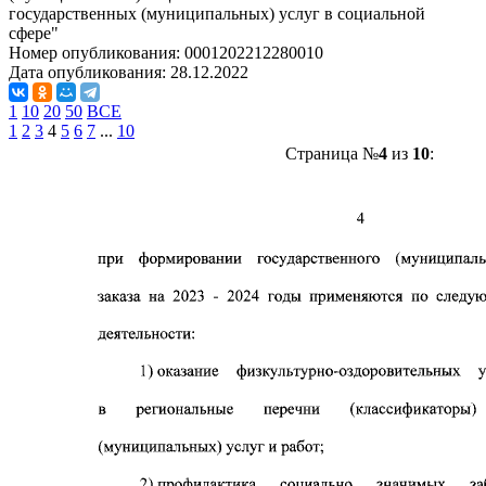
государственных (муниципальных) услуг в социальной
сфере"
Номер опубликования:
0001202212280010
Дата опубликования:
28.12.2022
1
10
20
50
ВСЕ
1
2
3
4
5
6
7
...
10
Страница №
4
из
10
: