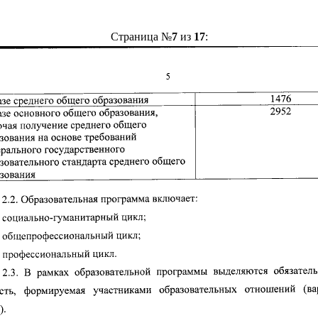
Страница №
7
из
17
: