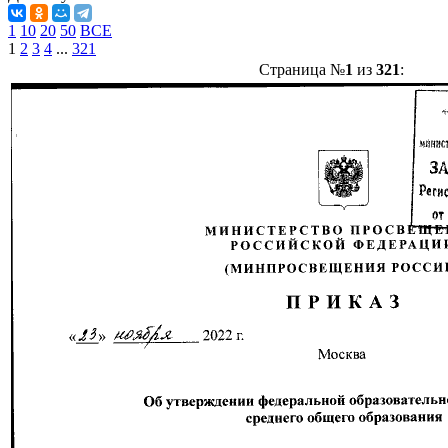
1
10
20
50
ВСЕ
1
2
3
4
...
321
Страница №
1
из
321
: