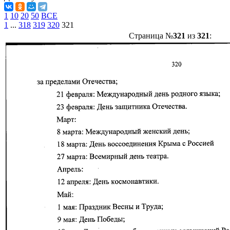
1
10
20
50
ВСЕ
1
...
318
319
320
321
Страница №
321
из
321
: