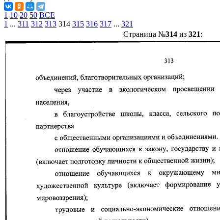
1
10
20
50
ВСЕ
1
...
311
312
313
314
315
316
317
...
321
Страница №
314
из
321
: