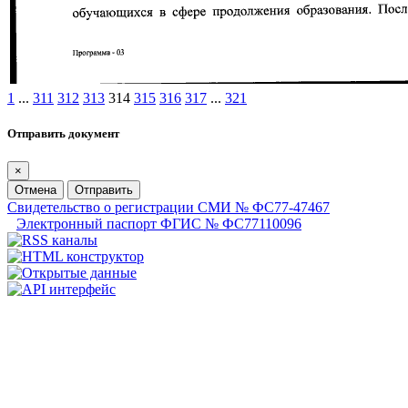
1
...
311
312
313
314
315
316
317
...
321
Отправить документ
×
Отмена
Отправить
Свидетельство о регистрации СМИ № ФС77-47467
Электронный паспорт ФГИС № ФС77110096