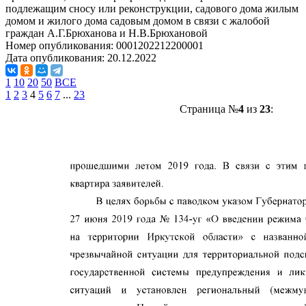
подлежащим сносу или реконструкции, садового дома жилым
домом и жилого дома садовым домом в связи с жалобой
граждан А.Г.Брюханова и Н.В.Брюхановой
Номер опубликования:
0001202212200001
Дата опубликования:
20.12.2022
1
10
20
50
ВСЕ
1
2
3
4
5
6
7
...
23
Страница №
4
из
23
: