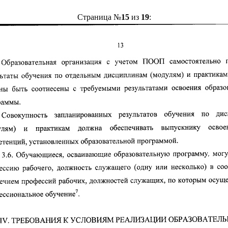
Страница №
15
из
19
: