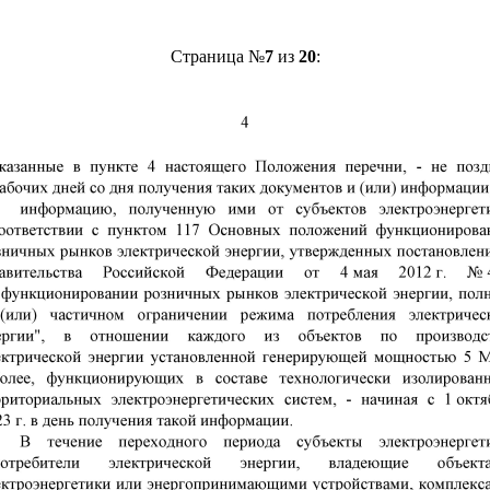
Страница №
7
из
20
: