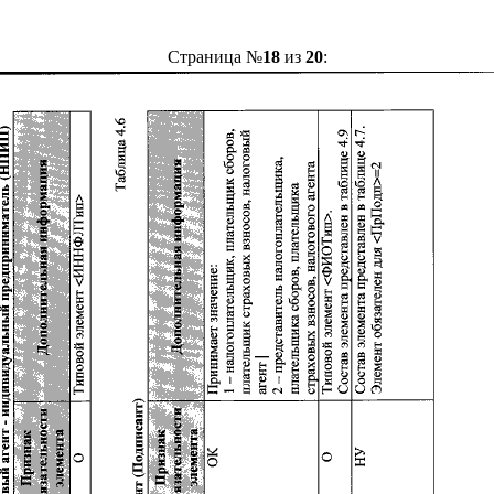
Страница №
18
из
20
: