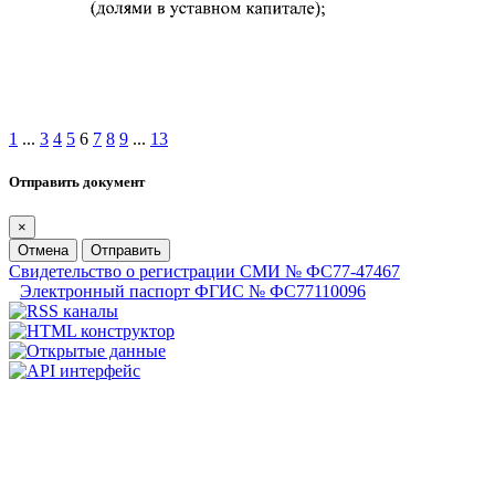
1
...
3
4
5
6
7
8
9
...
13
Отправить документ
×
Отмена
Отправить
Свидетельство о регистрации СМИ № ФС77-47467
Электронный паспорт ФГИС № ФС77110096