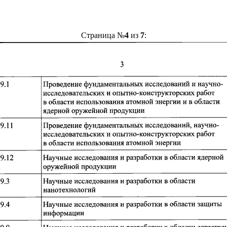
Страница №
4
из
7
: