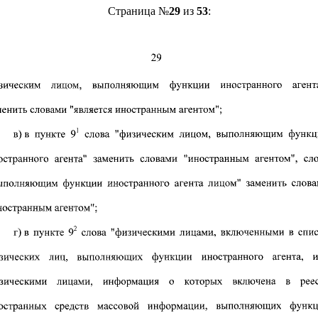
Страница №
29
из
53
: