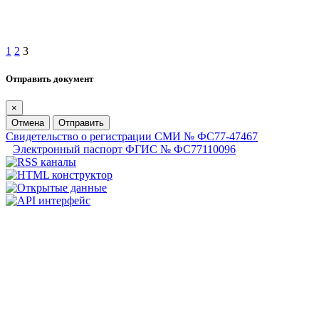
1
2
3
Отправить документ
×
Отмена
Отправить
Свидетельство о регистрации СМИ № ФС77-47467
Электронный паспорт ФГИС № ФС77110096